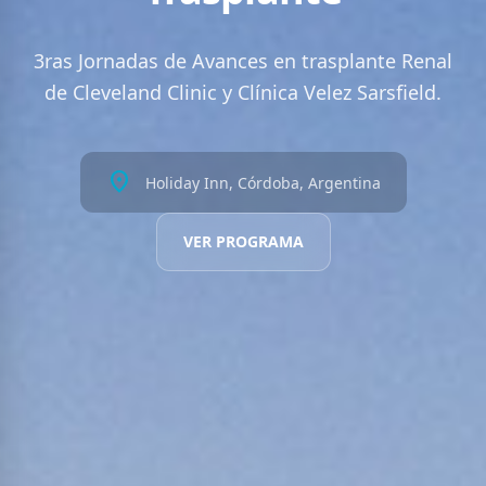
3ras Jornadas de Avances en trasplante Renal
de Cleveland Clinic y Clínica Velez Sarsfield.
location_on
Holiday Inn, Córdoba, Argentina
VER PROGRAMA